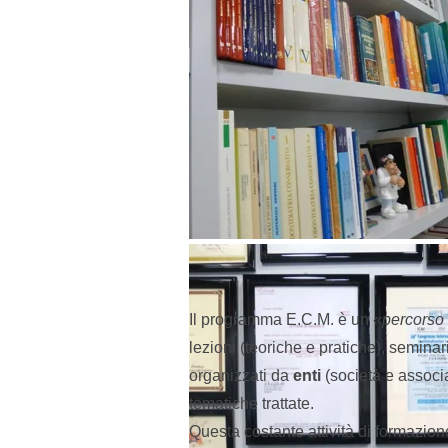
Bilucaglia
Il programma E.C.M. è un
«
percorso
lezioni (teoriche e pratiche), seminar
organizzati
da
enti
(società e associa
tematiche trattate.
Questa costante attività di formazion