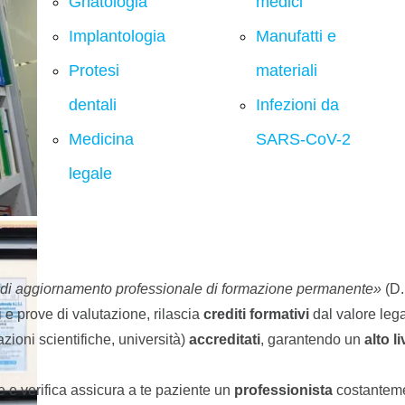
Gnatologia
medici
Implantologia
Manufatti e
Protesi
materiali
dentali
Infezioni da
Medicina
SARS-CoV-2
legale
 di aggiornamento professionale di formazione permanente»
(D.
i e prove di valutazione, rilascia
crediti formativi
dal valore leg
zioni scientifiche, università)
accreditati
, garantendo un
alto
li
e e verifica assicura a te paziente un
professionista
costantem